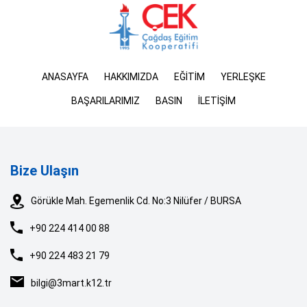
ANASAYFA
HAKKIMIZDA
EĞİTİM
YERLEŞKE
BAŞARILARIMIZ
BASIN
İLETİŞİM
Bize Ulaşın
Görükle Mah. Egemenlik Cd. No:3 Nilüfer / BURSA
+90 224 414 00 88
+90 224 483 21 79
bilgi@3mart.k12.tr