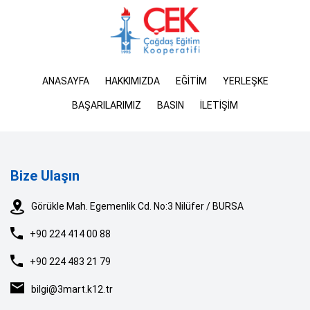
ANASAYFA
HAKKIMIZDA
EĞİTİM
YERLEŞKE
BAŞARILARIMIZ
BASIN
İLETİŞİM
Bize Ulaşın
Görükle Mah. Egemenlik Cd. No:3 Nilüfer / BURSA
+90 224 414 00 88
+90 224 483 21 79
bilgi@3mart.k12.tr