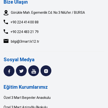
Bize Ulaşın
Görükle Mah. Egemenlik Cd. No:3 Nilüfer / BURSA
+90 224 414 00 88
+90 224 483 21 79
bilgi@3mart.k12.tr
Sosyal Medya
Eğitim Kurumlarımız
Özel 3 Mart Beşevler Anaokulu
Özel 3 Mart Azizoğlu İlkokulu