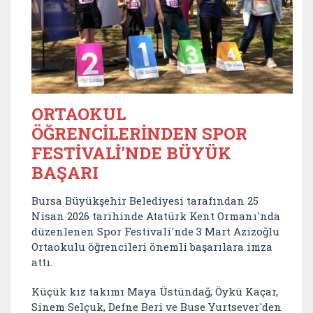
ORTAOKUL
ÖĞRENCİLERİNDEN SPOR
FESTİVALİ'NDE BÜYÜK
BAŞARI
Bursa Büyükşehir Belediyesi tarafından 25
Nisan 2026 tarihinde Atatürk Kent Ormanı'nda
düzenlenen Spor Festivali'nde 3 Mart Azizoğlu
Ortaokulu öğrencileri önemli başarılara imza
attı.
Küçük kız takımı Maya Üstündağ, Öykü Kaçar,
Sinem Selçuk, Defne Beri ve Buse Yurtsever'den