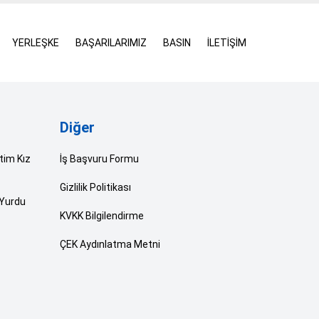
YERLEŞKE
BAŞARILARIMIZ
BASIN
İLETİŞİM
Diğer
tim Kız
İş Başvuru Formu
Gizlilik Politikası
 Yurdu
KVKK Bilgilendirme
ÇEK Aydınlatma Metni