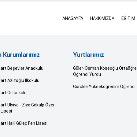
ANASAYFA
HAKKIMIZDA
EĞİTİM
m Kurumlarımız
Yurtlarımız
Mart Beşevler Anaokulu
Güler-Osman Köseoğlu Ortaöğre
Öğrenci Yurdu
art Azizoğlu İlkokulu
Görükle Yükseköğrenim Öğrenci
art Ortaokulu
art Ulviye - Ziya Gökalp Özer
Lisesi
art Halil Güleç Fen Lisesi