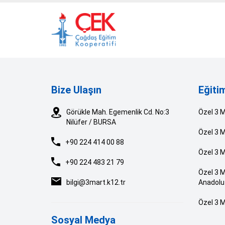
Bize Ulaşın
Eğiti
Görükle Mah. Egemenlik Cd. No:3
Özel 3 
Nilüfer / BURSA
Özel 3 M
+90 224 414 00 88
Özel 3 M
+90 224 483 21 79
Özel 3 M
bilgi@3mart.k12.tr
Anadolu 
Özel 3 M
Sosyal Medya