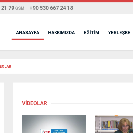
 21 79
+90 530 667 24 18
GSM:
ANASAYFA
HAKKIMIZDA
EĞİTİM
YERLEŞKE
DEOLAR
VİDEOLAR